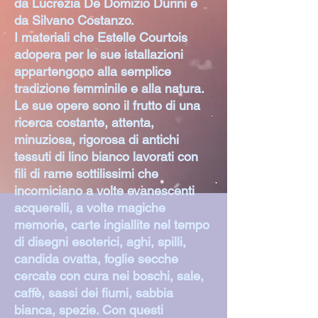
da Lucrezia De Domizio Durini e
da Silvano Costanzo.
I materiali che Estelle Courtois
adopera per le sue istallazioni
appartengono alla semplice
tradizione femminile e alla natura.
Le sue opere sono il frutto di una
ricerca costante, attenta,
minuziosa, rigorosa di antichi
tessuti di lino bianco lavorati con
fili di rame sottilissimi che
incorniciano a volte evanescenti
acquerelli, a volte magiche
memorie, carte ingiallite nel tempo
di disegni esoterici, aghi, spilli,
candida ovatta, foglie secche
cercate con cura nei boschi, sale,
caffè, sassi dei fiumi, sabbia
bianca, spezie. Con questi