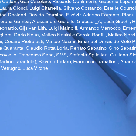
 Cattani, Gea Casolaro, Riccardo Centimeri e Giacomo Luperini,
Laura Cionci, Luigi Citarrella, Silvano Costanzo, Estelle Courto
 Desideri, Davide Dormino, Elzévir, Adriano Ferrante, Pierluig
erena Gamba, Alessandro Gioiello, Globster_A, Luca Grechi, Hil
eonardo, Gijs van Lith
, Luigi Mainolfi, Armando Marrocco, Ernes
iore, Dario Neira, Matteo Nasini e Carola Bonfili, Matteo Norzi
i, Cesare Pietroiusti,
Matteo Nasini,
Emanuel Dimas de Melo Pi
ella Quaranta, Claudio Rotta Loria, Renato Sabatino, Gino Sabati
coviello, Francesco Sena, SMS, Stefania Spitalieri, Giuliana Sto
Martino Tarantola), Saverio Todaro, Francesco Trabattoni, Arian
o Vetrugno, Luca Vitone