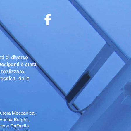
ti di diverse
ecipanti è stata
 realizzare.
tecnica, delle
Aurora Meccanica,
 Enrica Borghi,
to e Raffaella