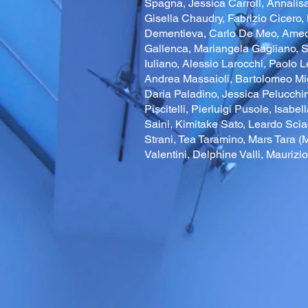
Spagna, Jessica Carroll, Annalisa
Gisella Chaudry, Fabrizio Cicero, 
Dementieva, Carlo De Meo, Amedeo
Gallenca, Mariangela Gagliano, S
Iuliano, Alessio Larocchi, Paolo L
Andrea Massaioli, Bartolomeo Migl
Daria Paladino, Jessica Pelucchin
Piscitelli, Pierluigi Pusole, Isab
Saini, Kimitake Sato, Leardo Scia
Strani, Tea Taramino, Mars Tara (
Valentini, Delphine Valli, Maurizi