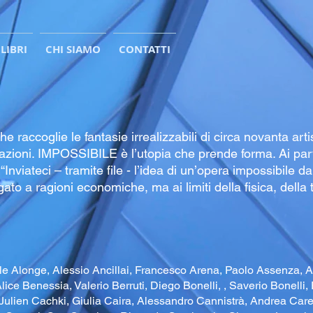
LIBRI
CHI SIAMO
CONTATTI
accoglie le fantasie irrealizzabili di circa novanta artis
azioni. IMPOSSIBILE è l’utopia che prende forma. Ai part
“Inviateci – tramite file - l’idea di un’opera impossibile da
to a ragioni economiche, ma ai limiti della fisica, della 
le Alonge, Alessio Ancillai, Francesco Arena, Paolo Assenza, 
ice Benessia, Valerio Berruti, Diego Bonelli, , Saverio Bonelli,
Julien Cachki, Giulia Caira, Alessandro Cannistrà, Andrea Caret