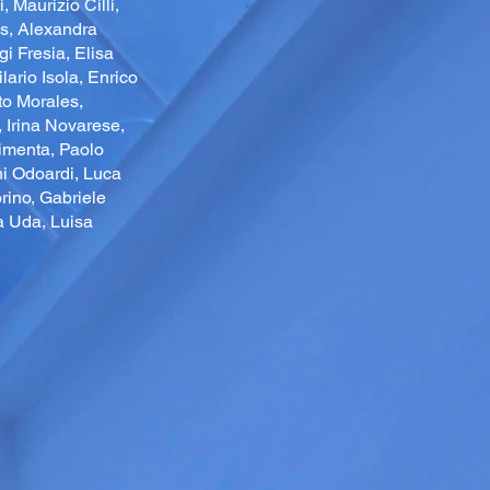
 Maurizio Cilli,
is, Alexandra
i Fresia, Elisa
ario Isola, Enrico
to Morales,
, Irina Novarese,
menta, Paolo
ni Odoardi, Luca
rino, Gabriele
na Uda, Luisa