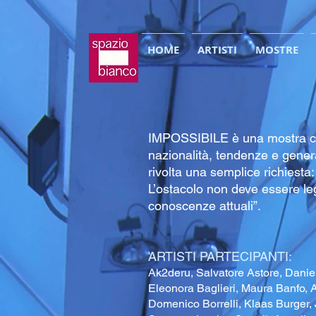
HOME
ARTISTI
MOSTRE
IMPOSSIBILE è una mostra che r
nazionalità, tendenze e gener
rivolta una semplice richiesta: 
L’ostacolo non deve essere lega
conoscenze attuali”.
ARTISTI PARTECIPANTI:
Ak2deru, Salvatore Astore, Danie
Eleonora Baglieri, Maura Banfo, Al
Domenico Borrelli, Klaas Burger, 